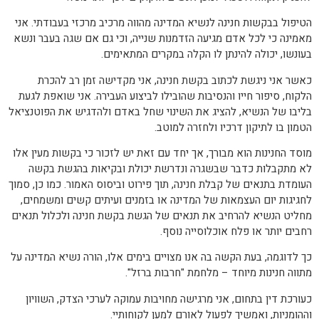
הטיפול בבקשות חנינה לנשיא המדינה מהווה מרכיב מרכזי בעבודתי. אני
מאמינה כי לכל אדם מגיעה הזדמנות שנייה, וכי גם אם שגה בעבר ונשא
בעונשו, יכולה להינתן לו הקלה במקרים המתאימים.
כאשר אני ניגשת לכתוב בקשת חנינה, אני מקדישה זמן רב להכרת
הלקוח, סיפור חייו והנסיבות שהובילו לביצוע העבירה. אני שואפת לגעת
בליבו של הנשיא, להציג את השינוי שחל באדם ולהדגיש את הפוטנציאל
הטמון בו לתיקון דרכיו ולחזרה למוטב.
מוסד החנינות הוא מבורך, אך יחד עם זאת יש לזכור כי בקשות מעין אלו
לא מתקבלות כדבר שבשגרה ונדרשת יכולת ובקיאות בהגשת בקשה
העומדת בתנאים של קבלת חנינה, תוך פירוט וביסוס האמור. כמו כן, סמוך
לחגיגות יום העצמאות של המדינה או בזמנים ועיתים קשים ומשמחים,
מחליט הנשיא להרחיב את תנאים של הגשת בקשת חנינה ולכלול תנאים
רחבים יותר או פלח אוכלוסייה נוסף.
כך לדוגמה, בעת הקשה בה אנו מצויים בימים אלו, הורה נשיא המדינה על
מתווה חנינות מיוחד – מלחמת "חרבות ברזל".
כעורכת דין בתחום, אני מרגישה מחויבות עמוקה לערכי הצדק, השוויון
וההומניות, ואמשיך לפעול לאורם למען לקוחותיי.