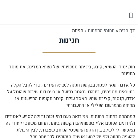
יצירת קשר
תחומי התמחות
הישגים משפטיים
דף הבית
»
תחומי התמחות
»
חנינות
חנינות
חוק יסוד: הנשיא, קובע, בין יתר סמכויותיו של נשיא המדינה, את מוסד
החנינות.
כל אדם רשאי לפנות בבקשת חנינה לנשיא המדינה, כדי לקבל הקלה
בנושאים מסוימים, ביניהם: מאסר בפועל או בעבודות שירות שהוטל על
אדם, קנסות, קציבת עונש מאסר עולם, קיצור תקופות התיישנות או
מחיקה מהמרשם הפלילי או התעבורתי.
כמתמחה בתחום החנינות, אני רואה בעבודתי זכות גדולה לסייע לאסירים
ולנידונים הפונים אליי בשעותיהם הקשות ביותר. תחום משפטי ייחודי זה
מאפשר לי לשלב בין הרקע המשפטי הנרחב שצברתי, לבין היכולת
להעניק תקווה ולפעול למען אנשים הזקוקים לכך יותר מכל.