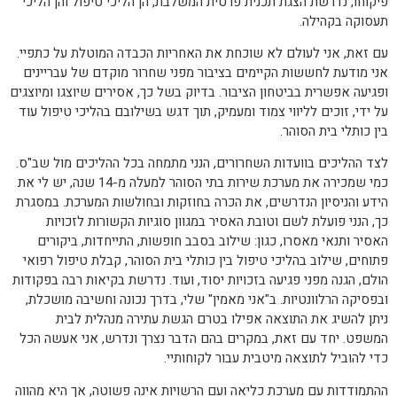
פיקוחו, נדרשת הצגת תכנית פרטית המשלבת, הן הליכי טיפול והן הליכי
תעסוקה בקהילה.
עם זאת, אני לעולם לא שוכחת את האחריות הכבדה המוטלת על כתפיי.
אני מודעת לחששות הקיימים בציבור מפני שחרור מוקדם של עבריינים
ופגיעה אפשרית בביטחון הציבור. בדיוק בשל כך, אסירים שיוצגו ומיוצגים
על ידי, זוכים לליווי צמוד ומעמיק, תוך דגש בשילובם בהליכי טיפול עוד
בין כותלי בית הסוהר.
לצד ההליכים בוועדות השחרורים, הנני מתמחה בכל ההליכים מול שב"ס.
כמי שמכירה את מערכת שירות בתי הסוהר למעלה מ-14 שנה, יש לי את
הידע והניסיון הנדרשים, את הכרה בחוזקות ובחולשות המערכת. במסגרת
כך, הנני פועלת לשם וטובת האסיר במגוון סוגיות הקשורות לזכויות
האסיר ותנאי מאסרו, כגון: שילוב בסבב חופשות, התייחדות, ביקורים
פתוחים, שילוב בהליכי טיפול בין כותלי בית הסוהר, קבלת טיפול רפואי
הולם, הגנה מפני פגיעה בזכויות יסוד, ועוד. נדרשת בקיאות רבה בפקודות
ובפסיקה הרלוונטיות. ב"אני מאמין" שלי, בדרך נכונה וחשיבה מושכלת,
ניתן להשיג את התוצאה אפילו בטרם הגשת עתירה מנהלית לבית
המשפט. יחד עם זאת, במקרים בהם הדבר נצרך ונדרש, אני אעשה הכל
כדי להוביל לתוצאה מיטבית עבור לקוחותיי.
ההתמודדות עם מערכת כליאה ועם הרשויות אינה פשוטה, אך היא מהווה