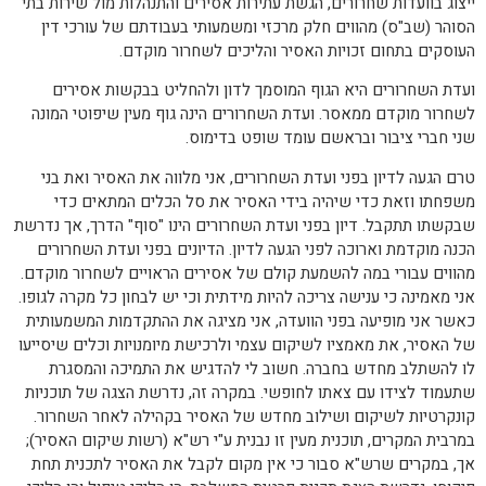
ייצוג בוועדות שחרורים, הגשת עתירות אסירים והתנהלות מול שירות בתי
הסוהר (שב"ס) מהווים חלק מרכזי ומשמעותי בעבודתם של עורכי דין
העוסקים בתחום זכויות האסיר והליכים לשחרור מוקדם.
ועדת השחרורים היא הגוף המוסמך לדון ולהחליט בבקשות אסירים
לשחרור מוקדם ממאסר. ועדת השחרורים הינה גוף מעין שיפוטי המונה
שני חברי ציבור ובראשם עומד שופט בדימוס.
טרם הגעה לדיון בפני ועדת השחרורים, אני מלווה את האסיר ואת בני
משפחתו וזאת כדי שיהיה בידי האסיר את סל הכלים המתאים כדי
שבקשתו תתקבל. דיון בפני ועדת השחרורים הינו "סוף" הדרך, אך נדרשת
הכנה מוקדמת וארוכה לפני הגעה לדיון. הדיונים בפני ועדת השחרורים
מהווים עבורי במה להשמעת קולם של אסירים הראויים לשחרור מוקדם.
אני מאמינה כי ענישה צריכה להיות מידתית וכי יש לבחון כל מקרה לגופו.
כאשר אני מופיעה בפני הוועדה, אני מציגה את ההתקדמות המשמעותית
של האסיר, את מאמציו לשיקום עצמי ולרכישת מיומנויות וכלים שיסייעו
לו להשתלב מחדש בחברה. חשוב לי להדגיש את התמיכה והמסגרת
שתעמוד לצידו עם צאתו לחופשי. במקרה זה, נדרשת הצגה של תוכניות
קונקרטיות לשיקום ושילוב מחדש של האסיר בקהילה לאחר השחרור.
במרבית המקרים, תוכנית מעין זו נבנית ע"י רש"א (רשות שיקום האסיר);
אך, במקרים שרש"א סבור כי אין מקום לקבל את האסיר לתכנית תחת