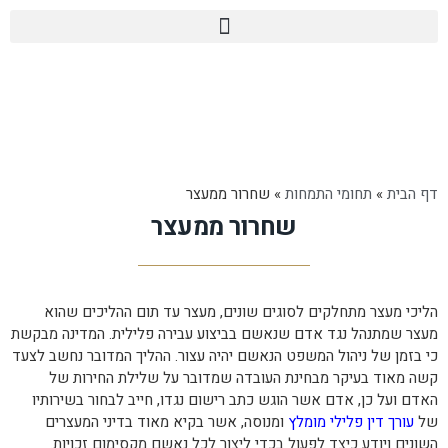
דף הבית
»
תחומי התמחות
»
שחרור ממעצר
שחרור ממעצר
הליכי מעצר מתחלקים לסוגים שונים, מעצר עד תום ההליכים שהוא
מעצר שמתנהל נגד אדם שנאשם בביצוע עבירה פלילית. המדינה מבקשת
כי בזמן של ניהול המשפט הנאשם יהיה עצור. ההליך המדובר נחשב לצעד
קשה מאוד בעיקר מבחינת העובדה שמדובר על שלילת החירות של
האדם ועל כן, אדם אשר הוגש כתב רישום נגדו, חייב לבחור בשירותיו
של
עורך דין פלילי מומלץ
ומנוסה, אשר בקיא מאוד בדיני המעצרים
השונים ויודע כיצד לפעול בכדי ליצור לכל נאשם מקסימום זכויות.