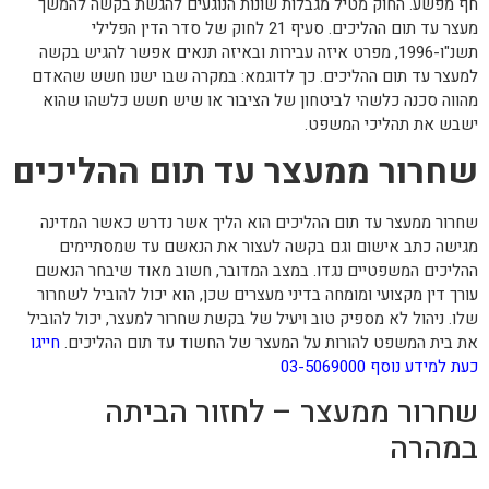
חף מפשע. החוק מטיל מגבלות שונות הנוגעים להגשת בקשה להמשך
מעצר עד תום ההליכים. סעיף 21 לחוק של סדר הדין הפלילי
תשנ"ו-1996, מפרט איזה עבירות ובאיזה תנאים אפשר להגיש בקשה
למעצר עד תום ההליכים. כך לדוגמא: במקרה שבו ישנו חשש שהאדם
מהווה סכנה כלשהי לביטחון של הציבור או שיש חשש כלשהו שהוא
ישבש את תהליכי המשפט.
שחרור ממעצר עד תום ההליכים
שחרור ממעצר עד תום ההליכים הוא הליך אשר נדרש כאשר המדינה
מגישה כתב אישום וגם בקשה לעצור את הנאשם עד שמסתיימים
ההליכים המשפטיים נגדו. במצב המדובר, חשוב מאוד שיבחר הנאשם
עורך דין מקצועי ומומחה בדיני מעצרים שכן, הוא יכול להוביל לשחרור
שלו. ניהול לא מספיק טוב ויעיל של בקשת שחרור למעצר, יכול להוביל
את בית המשפט להורות על המעצר של החשוד עד תום ההליכים.
חייגו
כעת למידע נוסף 03-5069000
שחרור ממעצר – לחזור הביתה
במהרה